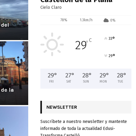
Cielo Claro
78%
1.3km/h
0%
 del
°
33
C
29
°
°
29
29
°
27
°
28
°
29
°
28
°
FRI
SAT
SUN
MON
TUE
 de la
NEWSLETTER
Suscríbete a nuestro newsletter y mantente
informado de toda la actualidad Edusi-
Transforma Castelló