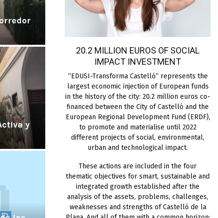
orredor
20.2 MILLION EUROS OF SOCIAL
IMPACT INVESTMENT
“EDUSI-Transforma Castelló” represents the
largest economic injection of European funds
in the history of the city: 20.2 million euros co-
financed between the City of Castelló and the
European Regional Development Fund (ERDF),
ctiva y
to promote and materialise until 2022
different projects of social, environmental,
urban and technological impact.
These actions are included in the four
thematic objectives for smart, sustainable and
integrated growth established after the
analysis of the assets, problems, challenges,
weaknesses and strengths of Castelló de la
 de las
Plana. And all of them with a common horizon: