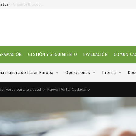
astos
Se
GRAMACIÓN
GESTIÓN Y SEGUIMIENTO
EVALUACIÓN
COMUNICA
na manera de hacer Europa
Operaciones
Prensa
Doc
or verde para la ciudad
Nuevo Portal Ciudadano