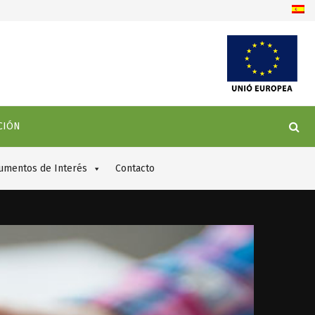
gon Molí: nueva sede para el MUCC
CIÓN
umentos de Interés
Contacto